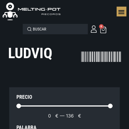
SEGUN
0
LUDVIQ
PRECIO
0
€
—
136
€
PALABRA