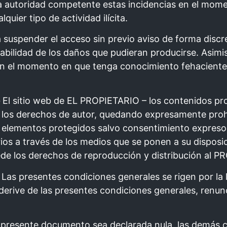
 a la autoridad competente estas incidencias en el m
uier tipo de actividad ilícita.
uspender el acceso sin previo aviso de forma discre
sabilidad de los daños que pudieran producirse. Asim
 en el momento en que tenga conocimiento fehacient
-
El sitio web de EL PROPIETARIO – los contenidos prop
 los derechos de autor, quedando expresamente proh
os elementos protegidos salvo consentimiento expres
ios a través de los medios que se ponen a su disposic
 cede los derechos de reproducción y distribución al 
-
Las presentes condiciones generales se rigen por la
e derive de las presentes condiciones generales, ren
l presente documento sea declarada nula, las demás cl