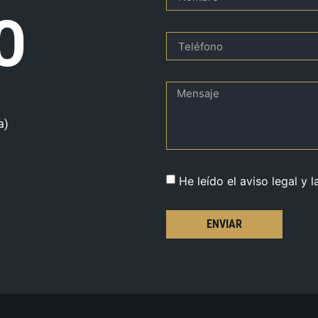
O
a)
He leído el aviso legal y l
ENVIAR