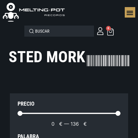
SEGUN
0
STED MORK
PRECIO
0
€
—
136
€
PALABRA