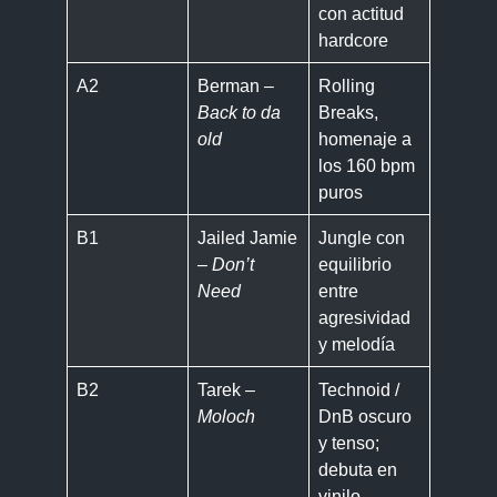
con actitud
hardcore
A2
Berman –
Rolling
Back to da
Breaks,
old
homenaje a
los 160 bpm
puros
B1
Jailed Jamie
Jungle con
–
Don’t
equilibrio
Need
entre
agresividad
y melodía
B2
Tarek –
Technoid /
Moloch
DnB oscuro
y tenso;
debuta en
vinilo