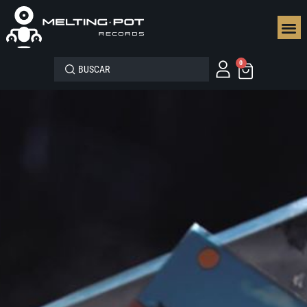
SEGUN
0