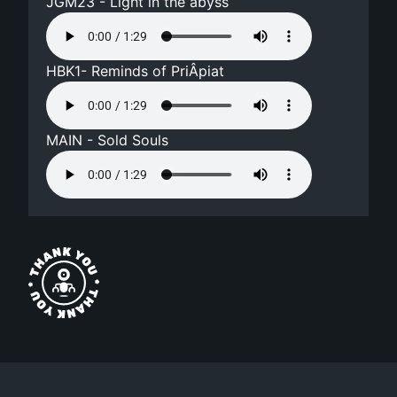
JGM23 - Light in the abyss
HBK1- Reminds of PriÂ­piat
MAIN - Sold Souls