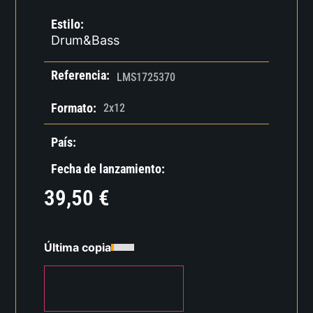
Estilo:
Drum&Bass
Referencia:
LMS1725370
Formato:
2x12
País:
Fecha de lanzamiento:
39,50
€
Última copia
AÑADIR AL CARRITO