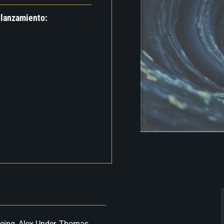
 lanzamiento:
 Being, Alex Under, Thomas