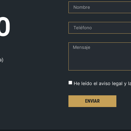
O
a)
He leído el aviso legal y l
ENVIAR