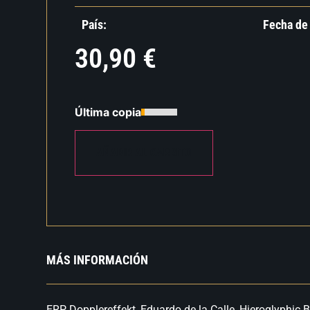
País:
Fecha de
30,90
€
Última copia
AÑADIR AL CARRITO
MÁS INFORMACIÓN
ERP, Dopplereffekt, Eduardo de la Calle, Hieroglyphic