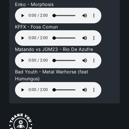
Enko - Morphosis
KFFX - Fosa Comun
Matando vs JGM23 - Rio De Azufre
Bad Youth - Metal Warhorse (feat
Humungus)