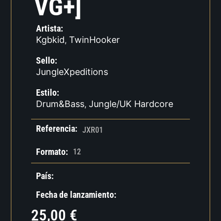
VG+]
Artista:
Kgbkid
TwinHooker
,
Sello:
JungleXpeditions
Estilo:
Drum&Bass
Jungle/UK Hardcore
,
Referencia:
JXR01
Formato:
12
País:
Fecha de lanzamiento:
25,00
€