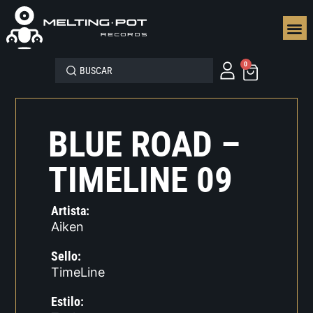
SEGUN
0
BLUE ROAD –
TIMELINE 09
Artista:
Aiken
Sello:
TimeLine
Estilo: