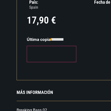
País:
Fecha de
Spain
17,90
€
Última copia
AÑADIR AL CARRITO
MÁS INFORMACIÓN
Breaking Bass 02