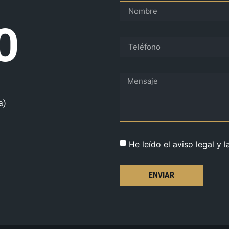
O
a)
He leído el aviso legal y l
ENVIAR