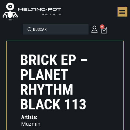
SEGUN
0
BRICK EP –
PLANET
RHYTHM
BLACK 113
Artista:
Muzmin