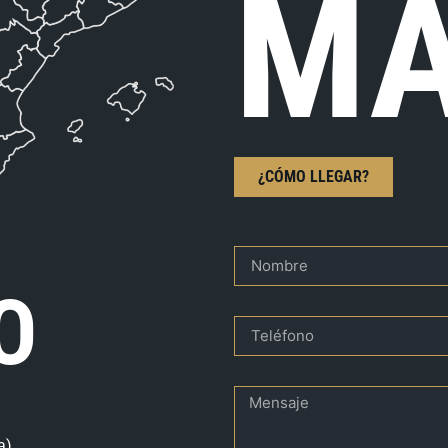
MA
¿CÓMO LLEGAR?
O
a)