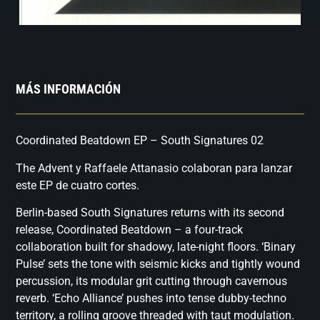
MÁS INFORMACIÓN
Coordinated Beatdown EP – South Signatures 02
The Advent y Raffaele Attanasio colaboran para lanzar
este EP de cuatro cortes.
Berlin-based South Signatures returns with its second
release, Coordinated Beatdown – a four-track
collaboration built for shadowy, late-night floors. ‘Binary
Pulse’ sets the tone with seismic kicks and tightly wound
percussion, its modular grit cutting through cavernous
reverb. ‘Echo Alliance’ pushes into tense dubby-techno
territory, a rolling groove threaded with taut modulation.