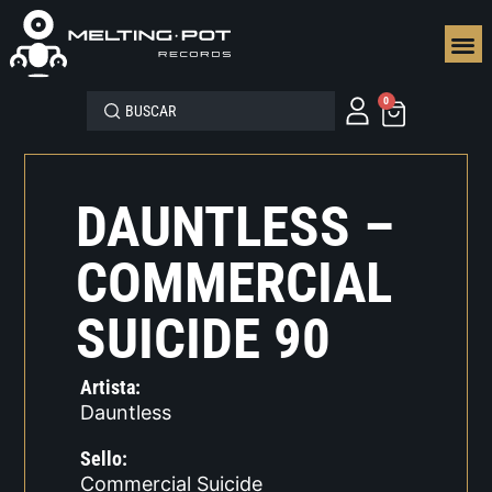
SEGUN
0
DAUNTLESS –
COMMERCIAL
SUICIDE 90
Artista:
Dauntless
Sello:
Commercial Suicide