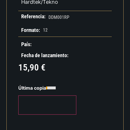
Hardtek/Tekno
Referencia:
DDM001RP
Formato:
12
País:
Fecha de lanzamiento:
15,90
€
Última copia
AÑADIR AL CARRITO