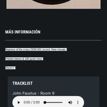
MÁS INFORMACIÓN
Repress of the crazy DDM 001 record. New visuals !
Printed sleeve & 180 gram vinyl !
ENJOY !
TRACKLIST
John Faustus - Room 9