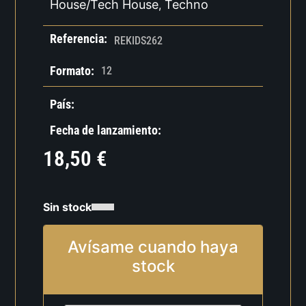
House/Tech House
Techno
,
Referencia:
REKIDS262
Formato:
12
País:
Fecha de lanzamiento:
18,50
€
Sin stock
Avísame cuando haya
stock