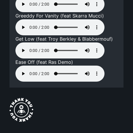
Greeddy For Vanity (feat Skarra Mucci)
Get Low (feat Troy Berkley & Blabbermouf)
Ease Off (feat Ras Demo)