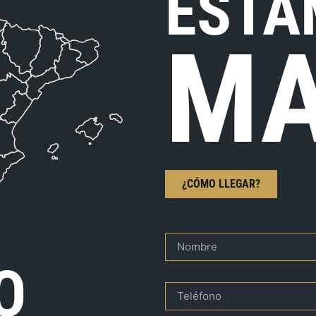
ESTA
MA
¿CÓMO LLEGAR?
O