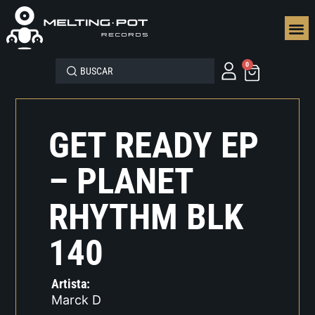
SEGUN
0
GET READY EP
– PLANET
RHYTHM BLK
140
Artista:
Marck D