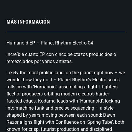
MÁS INFORMACIÓN
Humanoid EP – Planet Rhythm Electro 04
Increíble cuarto EP con cinco pelotazos producidos o
remezclados por varios artistas.
Likely the most prolific label on the planet right now – we
wonder how they do it – Planet Rhythm’s Electro series
rolls on with ‘Humanoid’, assembling a tight T-fighters
fleet of producers orbiting modern electro’s harder
faceted edges. Kodama leads with ‘Humanoid’, locking
into machine funk and precise sequencing – a style
shaped by years moving between each sound; Dawn
Razor aligns flight with Confluence on ‘Spring Tube’, both
known for crisp, futurist production and disciplined