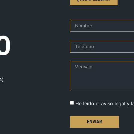
O
a)
He leído el aviso legal y l
ENVIAR