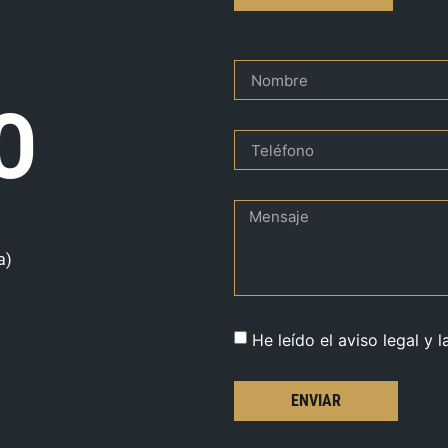
O
a)
He leído el aviso legal y l
ENVIAR