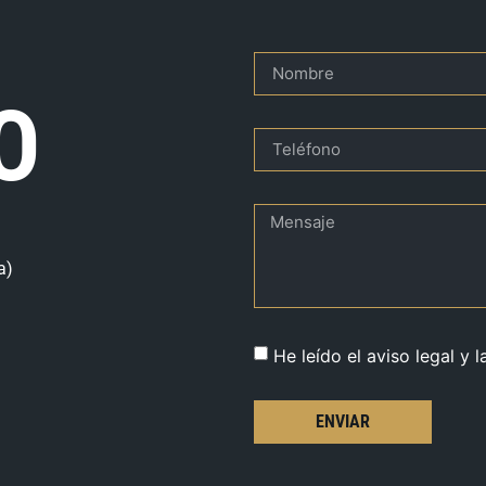
O
a)
He leído el aviso legal y l
ENVIAR