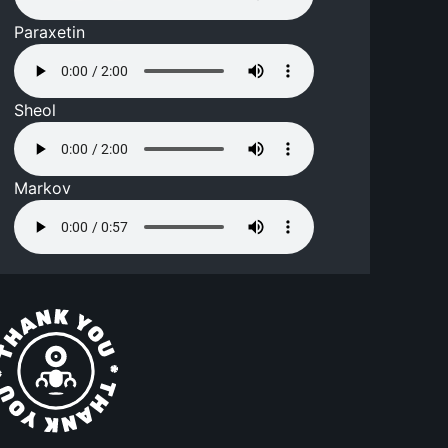
Paraxetin
Sheol
Markov