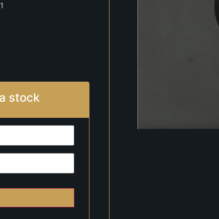
1
a stock