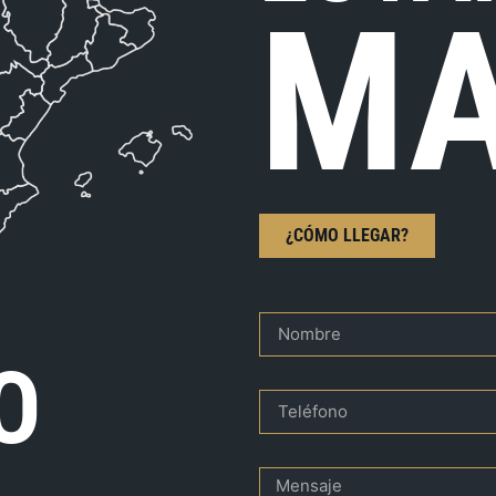
MA
¿CÓMO LLEGAR?
O