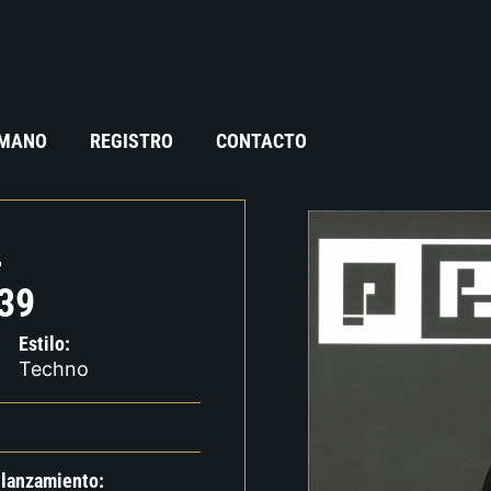
 MANO
REGISTRO
CONTACTO
–
39
Estilo:
Techno
 lanzamiento: