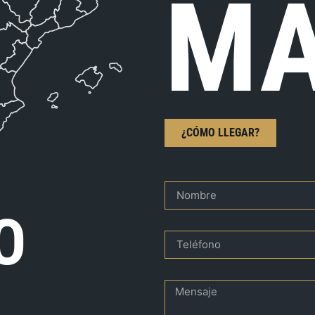
MA
¿CÓMO LLEGAR?
O