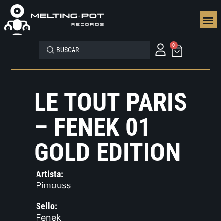
SEGUN
0
LE TOUT PARIS
– FENEK 01
GOLD EDITION
Artista:
Pimouss
Sello:
Fenek