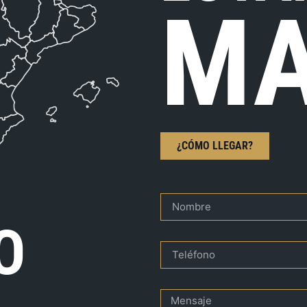
MA
¿CÓMO LLEGAR?
O