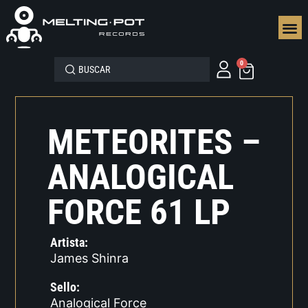
SEGUN
0
METEORITES –
ANALOGICAL
FORCE 61 LP
Artista:
James Shinra
Sello:
Analogical Force