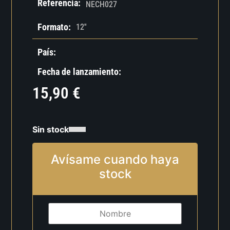
Referencia:
NECH027
Formato:
12''
País:
Fecha de lanzamiento:
15,90
€
Sin stock
Avísame cuando haya
stock