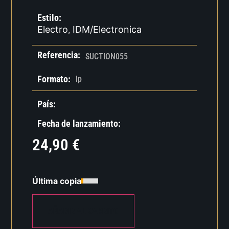
Estilo:
Electro
IDM/Electronica
,
Referencia:
SUCTION055
Formato:
lp
País:
Fecha de lanzamiento:
24,90
€
Última copia
AÑADIR AL CARRITO