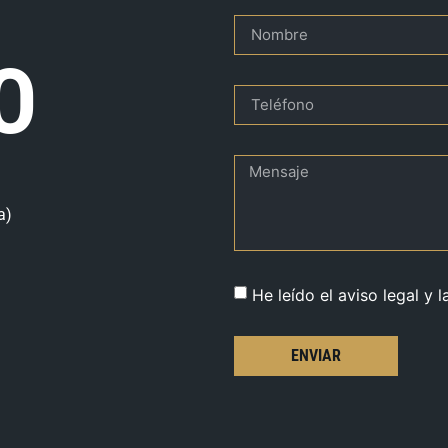
O
a)
He leído el aviso legal y l
ENVIAR