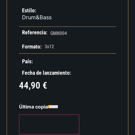
Estilo:
Drum&Bass
Referencia:
GMN004
Formato:
3x12
País:
Fecha de lanzamiento:
44,90
€
Última copia
AÑADIR AL CARRITO