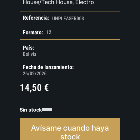
House/Tech House
Electro
,
Referencia:
UNPLEASER003
Formato:
12
País:
Bolivia
Fecha de lanzamiento:
26/02/2026
14,50
€
Sin stock
Avísame cuando haya
stock