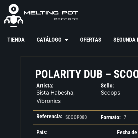
TIENDA
CATÁLOGO
OFERTAS
SEGUNDA
POLARITY DUB – SCO
Artista:
Sello:
Sista Habesha
Scoops
,
Vibronics
Referencia:
Formato:
SCOOP080
7
País:
Fecha de