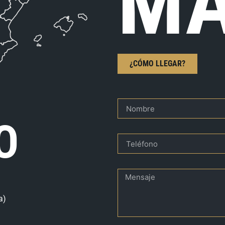
MA
¿CÓMO LLEGAR?
O
a)