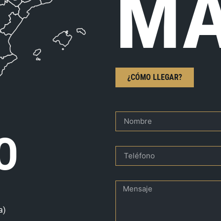
MA
¿CÓMO LLEGAR?
O
a)