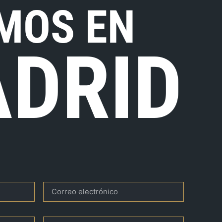
MOS EN
DRID