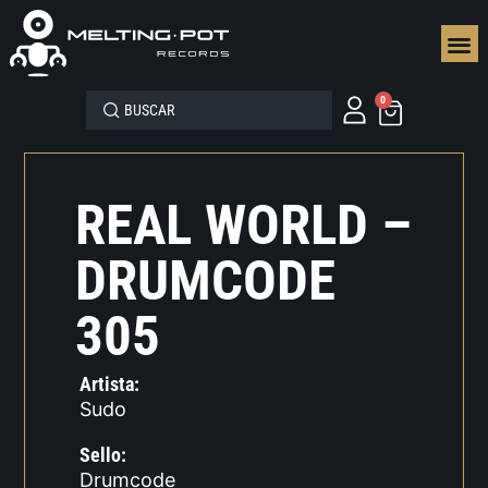
SEGUN
0
REAL WORLD –
DRUMCODE
305
Artista:
Sudo
Sello:
Drumcode