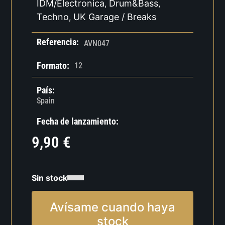
IDM/Electronica
Drum&Bass
,
,
Techno
UK Garage / Breaks
,
Referencia:
AVN047
Formato:
12
País:
Spain
Fecha de lanzamiento:
9,90
€
Sin stock
Avísame cuando haya
stock