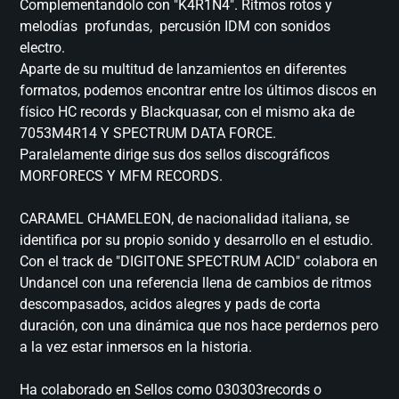
Complementandolo con "K4R1N4". Ritmos rotos y
melodías profundas, percusión IDM con sonidos
electro.
Aparte de su multitud de lanzamientos en diferentes
formatos, podemos encontrar entre los últimos discos en
físico HC records y Blackquasar, con el mismo aka de
7053M4R14 Y SPECTRUM DATA FORCE.
Paralelamente dirige sus dos sellos discográficos
MORFORECS Y MFM RECORDS.
CARAMEL CHAMELEON, de nacionalidad italiana, se
identifica por su propio sonido y desarrollo en el estudio.
Con el track de "DIGITONE SPECTRUM ACID" colabora en
Undancel con una referencia llena de cambios de ritmos
descompasados, acidos alegres y pads de corta
duración, con una dinámica que nos hace perdernos pero
a la vez estar inmersos en la historia.
Ha colaborado en Sellos como 030303records o