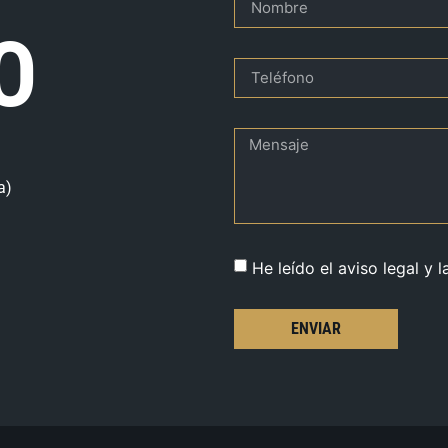
O
a)
He leído el aviso legal y l
ENVIAR