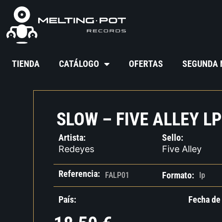
TIENDA
CATÁLOGO
OFERTAS
SEGUNDA
SLOW – FIVE ALLEY LP
Artista:
Sello:
Redeyes
Five Alley
Referencia:
Formato:
FALP01
lp
País:
Fecha de