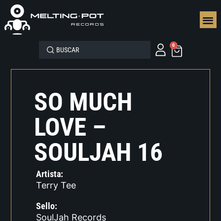
SEGUN
0
SO MUCH
LOVE –
SOULJAH 16
Artista:
Terry Tee
Sello:
SoulJah Records