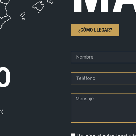
¿CÓMO LLEGAR?
O
a)
He leído el aviso legal y l