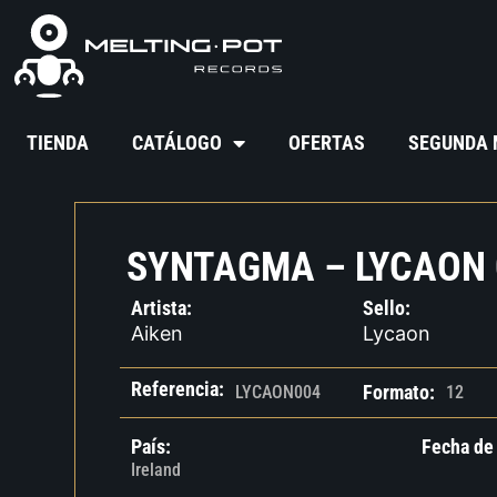
TIENDA
CATÁLOGO
OFERTAS
SEGUNDA
SYNTAGMA – LYCAON 
Artista:
Sello:
Aiken
Lycaon
Referencia:
Formato:
LYCAON004
12
País:
Fecha de
Ireland