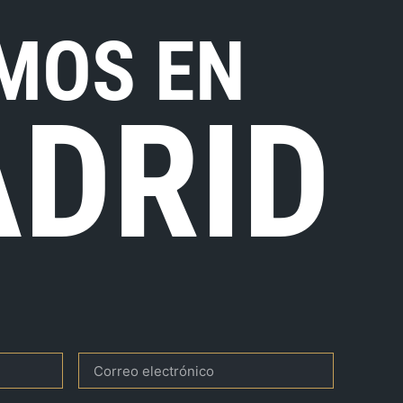
MOS EN
DRID