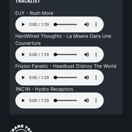
TRACKLIST
DJY - Rush More
HardWired Thoughts - La Misere Dans Une
Couverture
Frixion Fanatic - Headbust Distroy The World
1NC1N - Hydro Receptors