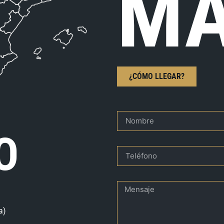
MA
¿CÓMO LLEGAR?
O
a)