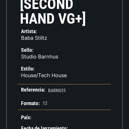
[SECOND
HAND VG+]
Artista:
Baba Stiltz
Sello:
Studio Barnhus
Estilo:
House/Tech House
Referencia:
BARN035
Formato:
12
País:
Fecha de lanzamiento: