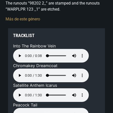
The runouts “98202 2_” are stamped and the runouts
“WARPLPR 123 _1” are etched.
Más de este género
TRACKLIST
Into The Rainbow Vein
Chromakey Dreamcoat
Satellite Anthem Icarus
Peacock Tail